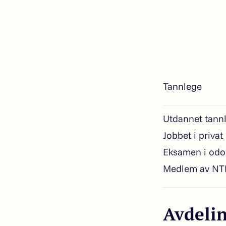
Tannlege
Utdannet tannl
Jobbet i priva
Eksamen i odon
Medlem av NTF
Avdeli