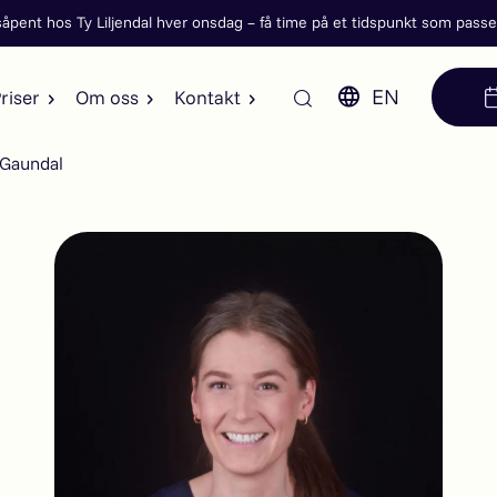
åpent hos Ty Liljendal hver onsdag
– få time på et tidspunkt som passe
EN
riser
Om oss
Kontakt
l Gaundal