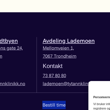
idtbyen
Avdeling Lademoen
ns gate 24,
Mellomveien 1,
m
7067 Trondheim
Kontakt
73 87 80 80
nnklinikk.no
lademoen@tytannklinikk.no
Personverne
Bestill time
Vi bruker in
registrere og