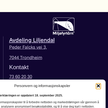
Avdeling Liljendal
Peder Falcks vei 3,
7044 Trondheim
Kontakt
73 60 20 30
liljendal@tytannklinikk.no
Personvern og informasjonskapsler
rklæringen er oppdatert 18. september 2025.
formasjonskapsler til å forbedre nettsiden og markedsføringen vår gjennom å
 analysere anonymisert besøksstatistikk, og til å vise deg kart i nettsiden.