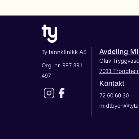
Avdeling M
Ty tannklinikk AS
Olav Tryggvaso
Org. nr. 997 391
7011 Trondhei
497
Kontakt
Lenke til instagram
Lenke til facebook
72 60 60 30
midtbyen@tyta