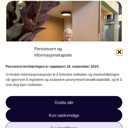
Personvern og
informasjonskapsler
Personvernerklæringen er oppdatert 18. september 2025.
Vi bruker informasjonskapsler til å forbedre nettsiden og markedsføringen
vår gjennom å registrere og analysere anonymisert besøksstatistikk, og til å
vise deg kart i nettsiden.
Trygg og effektiv
Godta alle
tannbehandling – vårt løfte
Kun nødvendige
til deg