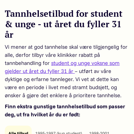
Tannhelsetilbud for student
& unge - ut året du fyller 31
år
Vi mener at god tannhelse skal være tilgjengelig for
alle, derfor tilbyr våre klinikker rabatt på
tannbehandling for
student og unge voksne som
gjelder ut året du fyller 31 år
– utført av våre
dyktige og erfarne tannleger. Vi vet at dette kan
være en periode i livet med stramt budsjett, og
ønsker å gjøre det enklere å prioritere tannhelse.
Finn ekstra gunstige tannhelsetilbud som passer
deg, ut fra hvilket år du er født:
Alle tilbud
1995-1997 (kun student)
1998-2001