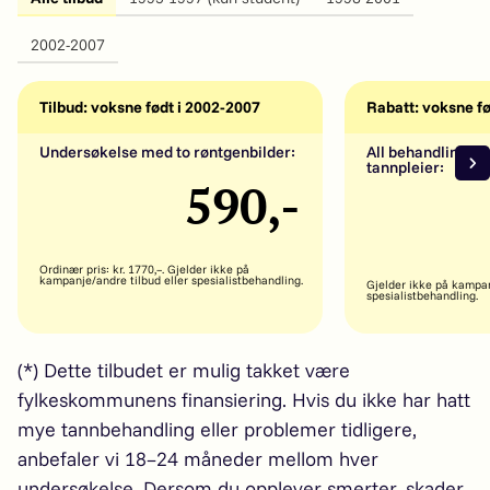
2002-2007
Tilbud: voksne født i 2002-2007
Rabatt: voksne fø
Undersøkelse med to røntgenbilder:
All behandling ho
tannpleier:
590,-
Ordinær pris: kr. 1770,–. Gjelder ikke på
kampanje/andre tilbud eller spesialistbehandling.
Gjelder ikke på kampan
spesialistbehandling.
(*) Dette tilbudet er mulig takket være
fylkeskommunens finansiering. Hvis du ikke har hatt
mye tannbehandling eller problemer tidligere,
anbefaler vi 18–24 måneder mellom hver
undersøkelse. Dersom du opplever smerter, skader