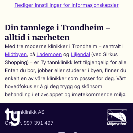
Rediger innstillinger for informasjonskapsler
Din tannlege i Trondheim –
alltid i nærheten
Med tre moderne klinikker i Trondheim – sentralt i
Midtbyen
, på
Lademoen
og
Liljendal
(ved Sirkus
Shopping) – er Ty tannklinikk lett tilgjengelig for alle.
Enten du bor, jobber eller studerer i byen, finner du
enkelt en av våre klinikker som passer for deg. Vårt
hovedfokus er å gi deg trygg og skånsom
behandling i et avslappet og imøtekommende miljø.
Ty tannklinikk AS
Org. nr. 997 391 497