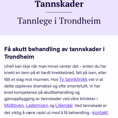
Tannskader
Tannlege i Trondheim
Få akutt behandling av tannskader i
Trondheim
Uhell kan skje når man minst venter det – enten du har
knekt en tann på et hardt knekkebrød, falt på isen, eller
Ty tannklinikk
fått et slag mot munnen. Hos
vet vi at
dette oppleves dramatisk og ofte smertefullt. Vi har
bred kompetanse på akuttbehandling og
gjenoppbygging av tannskader ved våre klinikker i
Midtbyen
Lademoen
Liljendal
,
og
. Ved tannskade er
kontakt
det viktig å være raskt ut med å få behandling –