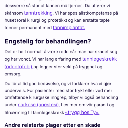
dessverre så stor at tannen må fjernes. Da utfører vi
tanntrekking
skånsom
. Vi har spesialistkompetanse på
huset (oral kirurgi og protetikk) og kan erstatte tapte
tannimplantat.
tenner permanent med
Engstelig for behandlingen?
Det er helt normalt å være redd når man har skadet seg
tannlegeskrekk
og har vondt. Vi har lang erfaring med
(odontofobi)
og legger stor vekt på trygghet og
omsorg.
Du får alltid god bedøvelse, og vi forklarer hva vi gjør
underveis. For pasienter med stor frykt eller ved mer
omfattende kirurgiske inngrep, tilbyr vi også behandling
narkose (anestesi).
under
Les mer om vår garanti og
«trygg hos Ty».
tilnærming til tannlegeskrekk
Andre relaterte plager etter en skade