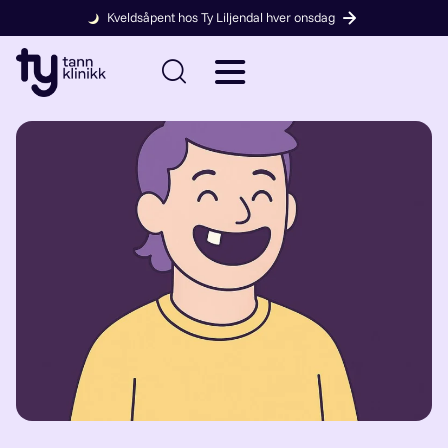
Kveldsåpent hos Ty Liljendal hver onsdag