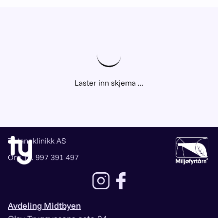
Ty tannklinikk AS
Org. nr. 997 391 497
Lenke til instagram
Lenke til facebook
Avdeling Midtbyen