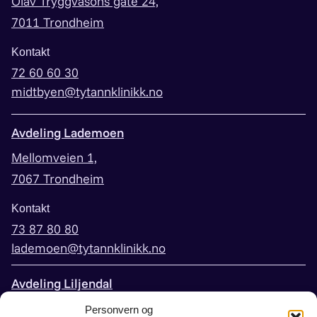
Olav Tryggvasons gate 24,
7011 Trondheim
Kontakt
72 60 60 30
midtbyen@tytannklinikk.no
Avdeling Lademoen
Mellomveien 1,
7067 Trondheim
Kontakt
73 87 80 80
lademoen@tytannklinikk.no
Avdeling Liljendal
Peder Falcks vei 3,
Personvern og