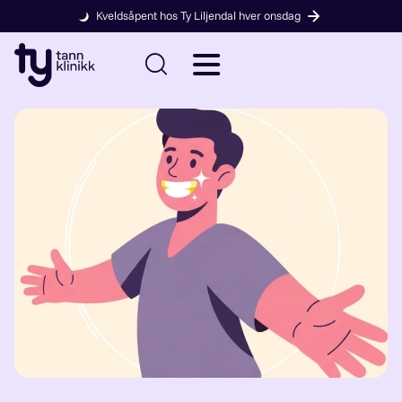
Kveldsåpent hos Ty Liljendal hver onsdag