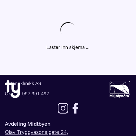
Ty tannklinikk AS
Org. nr. 997 391 497
Lenke til instagram
Lenke til facebook
Avdeling Midtbyen
Olav Tryggvasons gate 24,