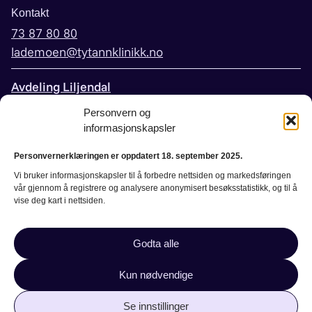
Kontakt
73 87 80 80
lademoen@tytannklinikk.no
Avdeling Liljendal
Peder Falcks vei 3,
Personvern og
informasjonskapsler
7044 Trondheim
Personvernerklæringen er oppdatert 18. september 2025.
Kontakt
Vi bruker informasjonskapsler til å forbedre nettsiden og markedsføringen
73 60 20 30
vår gjennom å registrere og analysere anonymisert besøksstatistikk, og til å
liljendal@tytannklinikk.no
vise deg kart i nettsiden.
Bestill time
Godta alle
Kun nødvendige
Kontakt
Personvern og informasjonskapsler
|
|
Innstillinger for informasjonskapsler
Se innstillinger