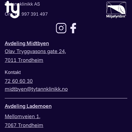
Ty tannklinikk AS
Org. nr. 997 391 497
Lenke til instagram
Lenke til facebook
Avdeling Midtbyen
Olav Tryggvasons gate 24,
7011 Trondheim
Kontakt
72 60 60 30
midtbyen@tytannklinikk.no
Avdeling Lademoen
Mellomveien 1,
7067 Trondheim