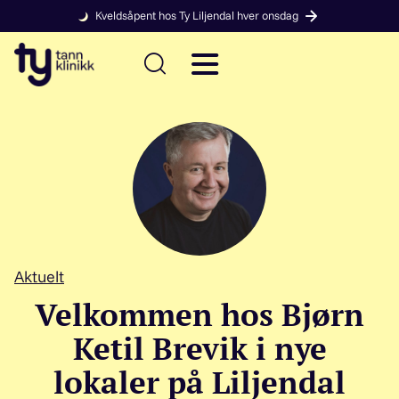
Kveldsåpent hos Ty Liljendal hver onsdag
Aktuelt
Velkommen hos Bjørn
Ketil Brevik i nye
lokaler på Liljendal